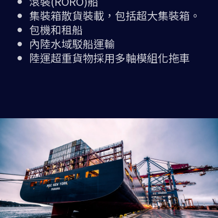
滾裝(RORO)船
集裝箱散貨裝載，包括超大集裝箱。
包機和租船
內陸水域駁船運輸
陸運超重貨物採用多軸模組化拖車