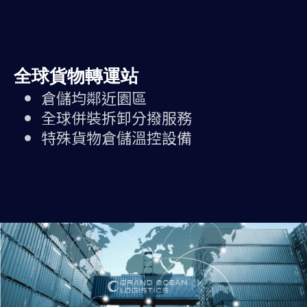
全球貨物轉運站
倉儲均鄰近園區
全球併裝拆卸分撥服務
特殊貨物倉儲溫控設備